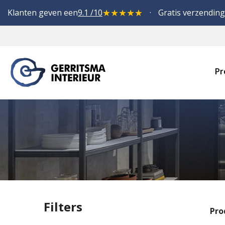
★
★
★
★
★
Klanten geven een
9.1 /10
Gratis verzending
Pr
Filters
Pro