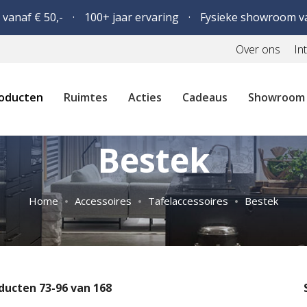
 vanaf € 50,-
100+ jaar ervaring
Fysieke showroom v
Over ons
In
oducten
Ruimtes
Acties
Cadeaus
Showroom
Bestek
Home
Accessoires
Tafelaccessoires
Bestek
ducten
73
-
96
van
168