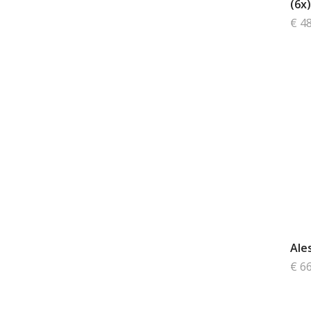
(6x)
€ 4
Ale
€ 6