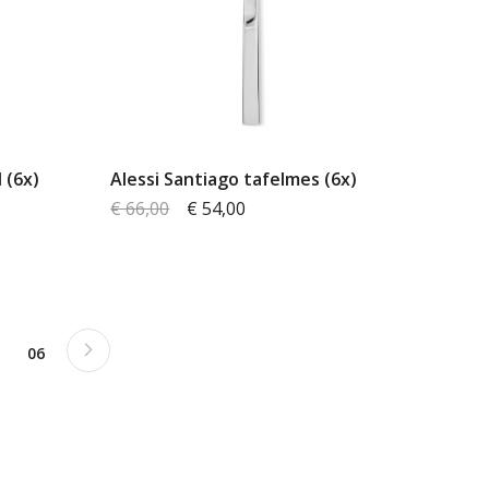
 (6x)
Alessi Santiago tafelmes (6x)
€ 66,00
€ 54,00
Pagina
Next
t pagina
gina
Pagina
06