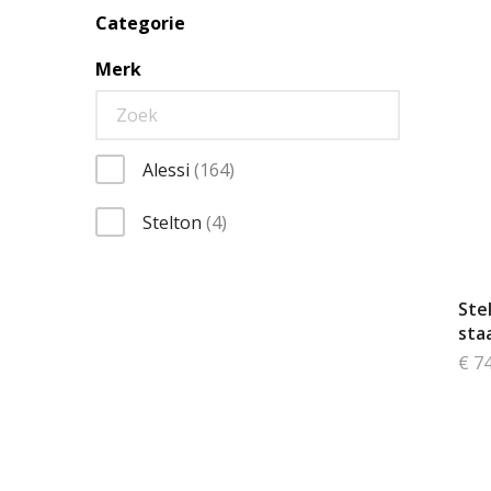
Categorie
Merk
items
Alessi
164
items
Stelton
4
Ste
sta
€ 7