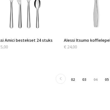
ssi Amici bestekset 24 stuks
Alessi Itsumo koffielepel
15,00
€ 24,00
Pagina
Pagina
Previous
Pagina
Pagina
Je bekijk
Pa
02
03
04
05