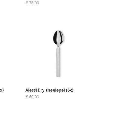
€ 78,00
x)
Alessi Dry theelepel (6x)
€ 60,00