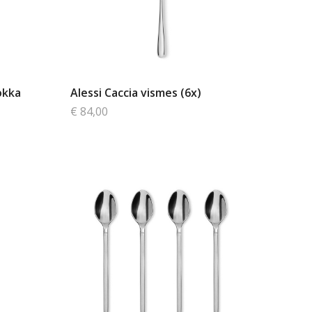
okka
Alessi Caccia vismes (6x)
€ 84,00