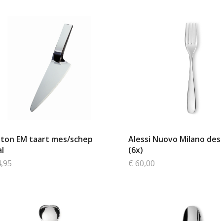
lton EM taart mes/schep
Alessi Nuovo Milano de
al
(6x)
4,95
€ 60,00