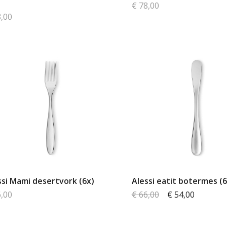
€ 78,00
8,00
ssi Mami desertvork (6x)
Alessi eatit botermes (6
6,00
€ 66,00
€ 54,00