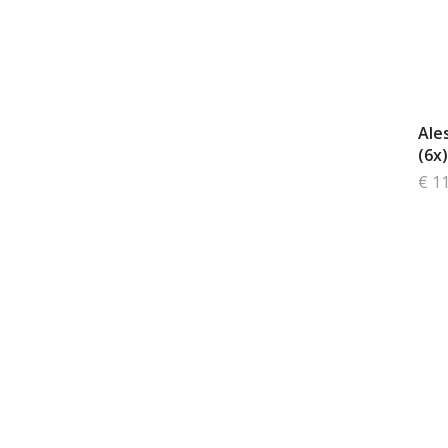
Ale
(6x)
€ 1