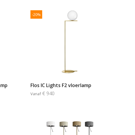
-20%
lamp
Flos IC Lights F2 vloerlamp
€ 940
Vanaf