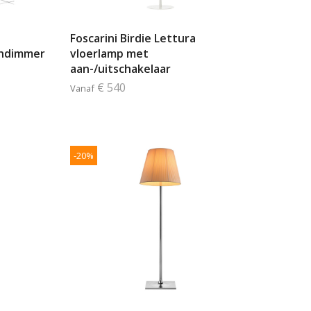
Foscarini Birdie Lettura
chdimmer
vloerlamp met
aan-/uitschakelaar
€ 540
Vanaf
-20%