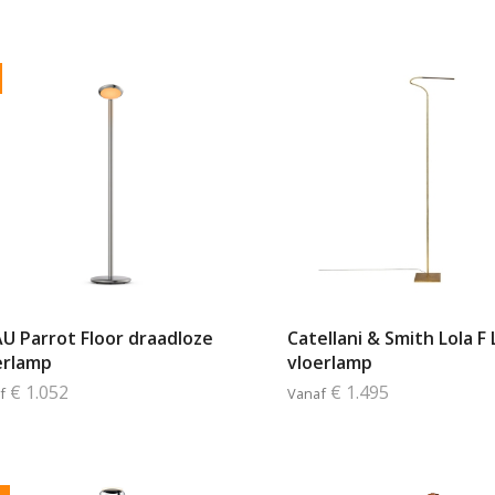
U Parrot Floor draadloze
Catellani & Smith Lola F 
erlamp
vloerlamp
€ 1.052
€ 1.495
f
Vanaf