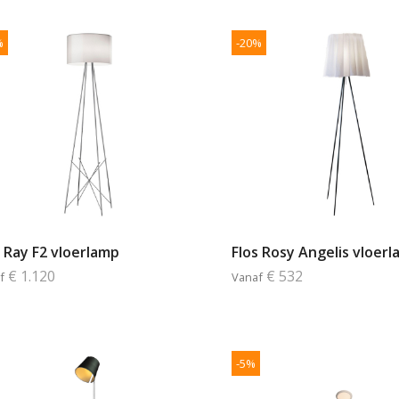
%
-20%
s Ray F2 vloerlamp
Flos Rosy Angelis vloer
€ 1.120
€ 532
f
Vanaf
-5%