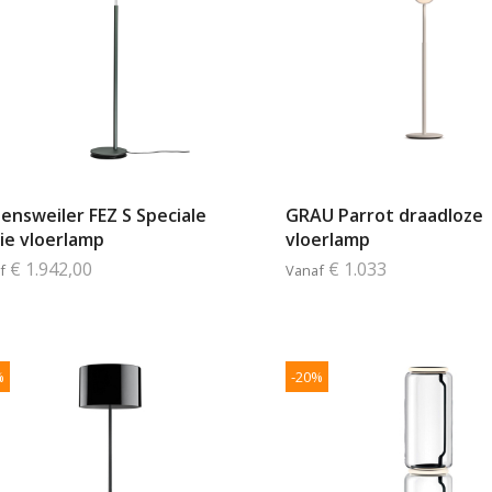
tensweiler FEZ S Speciale
GRAU Parrot draadloze
tie vloerlamp
vloerlamp
€ 1.942,00
€ 1.033
f
Vanaf
%
-20%