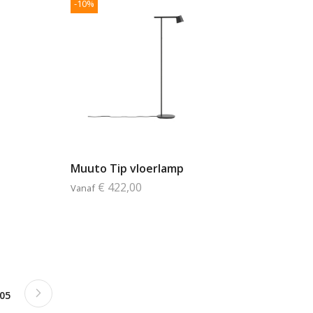
-10%
Muuto Tip vloerlamp
€ 422,00
Vanaf
Pagina
Next
a
Pagina
05