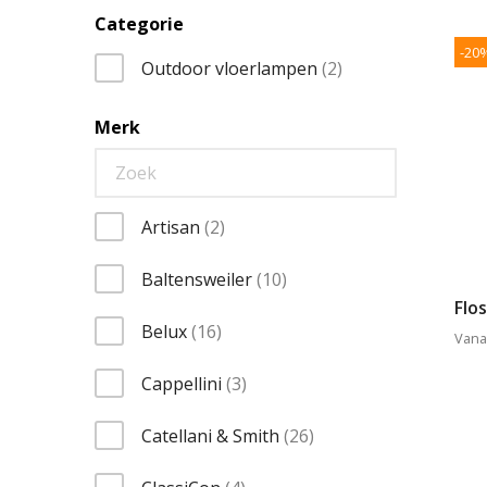
Categorie
-20
items
Outdoor vloerlampen
2
Merk
items
Artisan
2
items
Baltensweiler
10
Flo
items
Belux
16
Vana
items
Cappellini
3
items
Catellani & Smith
26
items