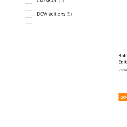
ClassiCon
4
items
DCW éditions
5
items
Flos
38
items
Foscarini
32
items
GRAU
15
Bal
Edi
items
Martinelli Luce
6
Vana
items
Muuto
6
items
Pulpo
7
-20
item
Thonet
1
items
Vipp
2