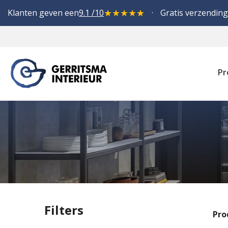
★
★
★
★
★
Klanten geven een
9.1 /10
Gratis verzending
Pr
Filters
Pro