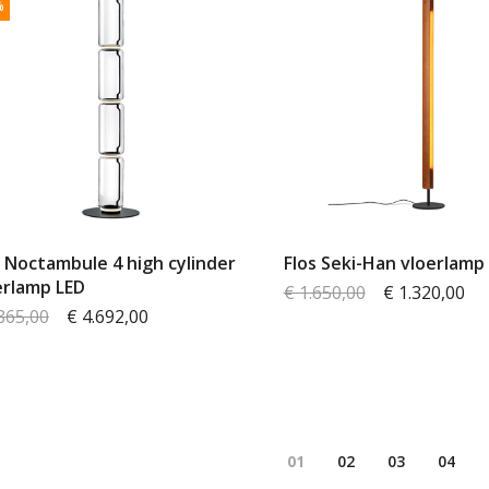
%
s Noctambule 4 high cylinder
Flos Seki-Han vloerlamp
erlamp LED
€ 1.650,00
€ 1.320,00
865,00
€ 4.692,00
Pagina
Je bekijkt pagina
Pagina
Pagina
Pagin
01
02
03
04