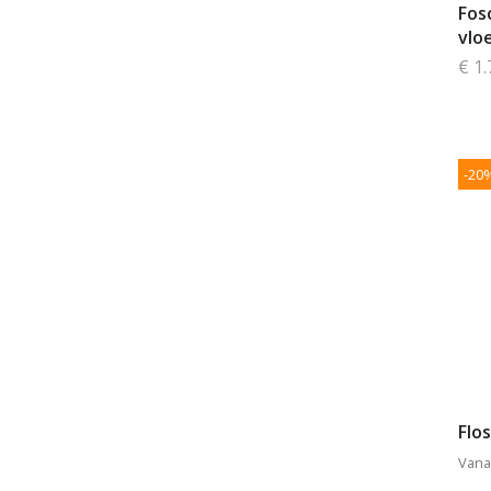
Fos
vlo
€ 1.
-20
Flo
Vana