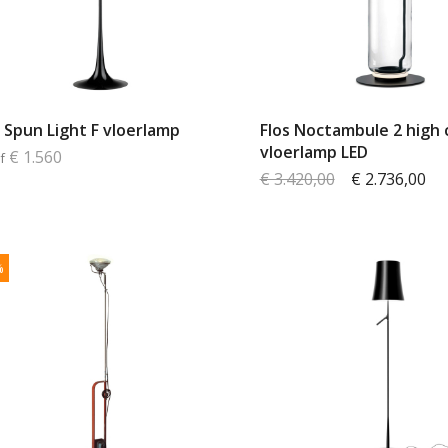
s Spun Light F vloerlamp
Flos Noctambule 2 high 
vloerlamp LED
€ 1.560
f
€ 3.420,00
€ 2.736,00
%