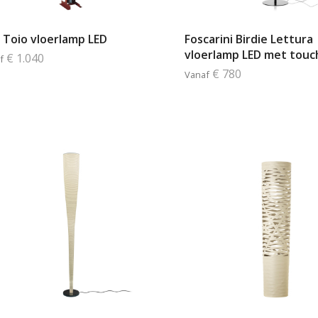
s Toio vloerlamp LED
Foscarini Birdie Lettura
vloerlamp LED met tou
€ 1.040
f
€ 780
Vanaf