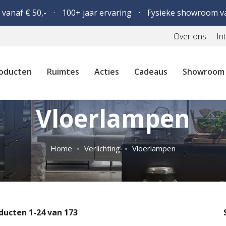
 vanaf € 50,-
100+ jaar ervaring
Fysieke showroom v
Over ons
In
oducten
Ruimtes
Acties
Cadeaus
Showroom
Vloerlampen
Home
Verlichting
Vloerlampen
ducten
1
-
24
van
173