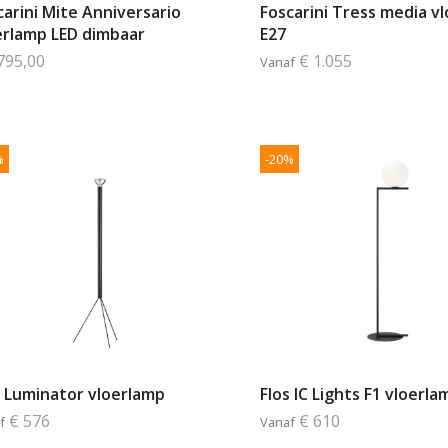
carini Mite Anniversario
Foscarini Tress media v
erlamp LED dimbaar
E27
795,00
€ 1.055
Vanaf
%
-20%
s Luminator vloerlamp
Flos IC Lights F1 vloerla
€ 576
€ 610
f
Vanaf