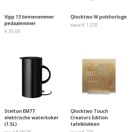
Vipp 13 binnenemmer
Qlocktwo W polshorloge
pedaalemmer
€ 1.220
Vanaf
€ 35,00
Stelton EM77
Qlocktwo Touch
elektrische waterkoker
Creators Edition
(1.5L)
tafelklokken
€ 99,95
€ 775