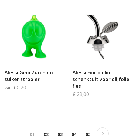
Alessi Gino Zucchino
Alessi Fior d'olio
suiker strooier
schenktuit voor olijfolie
fles
€ 20
Vanaf
€ 29,00
Pagina
Pagina
Next
Je bekijkt pagina
Pagina
Pagina
Pagina
Pagina
01
02
03
04
05