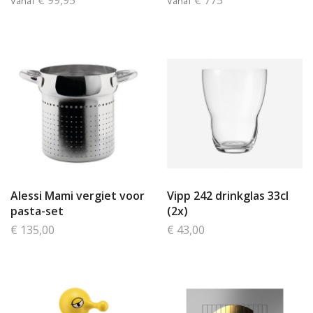
Vanaf
Vanaf
Alessi Mami vergiet voor
Vipp 242 drinkglas 33cl
pasta-set
(2x)
€ 135,00
€ 43,00