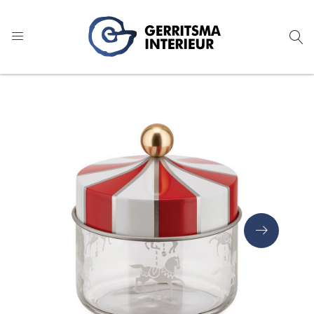
9
1.024 reviews