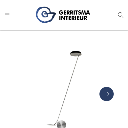
9
1.024 reviews