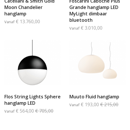
Catellani & Smith Gold
Foscarini Caboche Plus
Moon Chandelier
Grande hanglamp LED
hanglamp
MyLight dimbaar
bluetooth
€ 13.760,00
Vanaf
€ 3.010,00
Vanaf
Flos String Lights Sphere
Muuto Fluid hanglamp
hanglamp LED
€ 193,00
€ 215,00
Vanaf
€ 564,00
€ 705,00
Vanaf