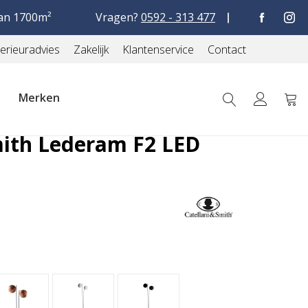
9
1.024 reviews
an 1700m²
Vragen?
0592 - 313 477
terieuradvies
Zakelijk
Klantenservice
Contact
Merken
Win
mith Lederam F2 LED