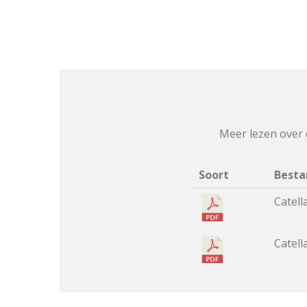
Meer lezen over 
Soort
Besta
Catel
Catel