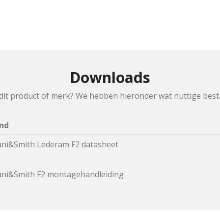
Downloads
dit product of merk? We hebben hieronder wat nuttige bes
nd
lani&Smith Lederam F2 datasheet
lani&Smith F2 montagehandleiding