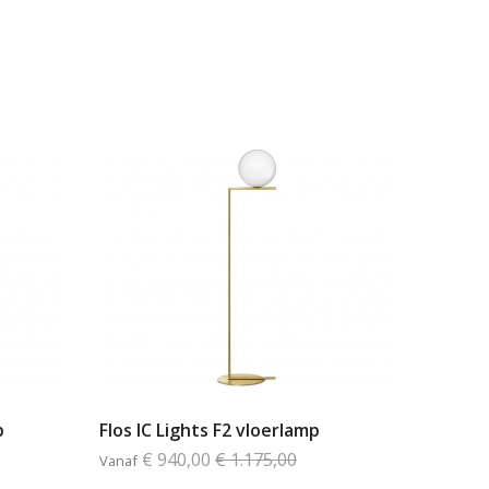
p
Flos IC Lights F2 vloerlamp
€ 940,00
€ 1.175,00
Vanaf