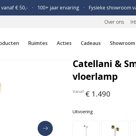
 vanaf € 50,-
100+ jaar ervaring
Fysieke showroom v
Over ons
In
oducten
Ruimtes
Acties
Cadeaus
Showroom
Catellani & S
vloerlamp
Vanaf
€ 1.490
Uitvoering