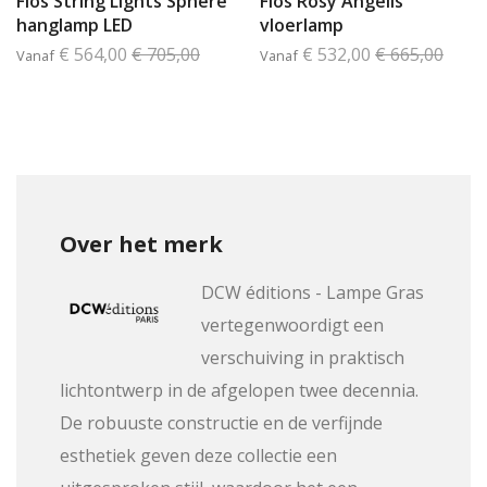
Flos String Lights Sphere
Flos Rosy Angelis
hanglamp LED
vloerlamp
€ 564,00
€ 705,00
€ 532,00
€ 665,00
Vanaf
Vanaf
Over het merk
DCW éditions - Lampe Gras
vertegenwoordigt een
verschuiving in praktisch
lichtontwerp in de afgelopen twee decennia.
De robuuste constructie en de verfijnde
esthetiek geven deze collectie een