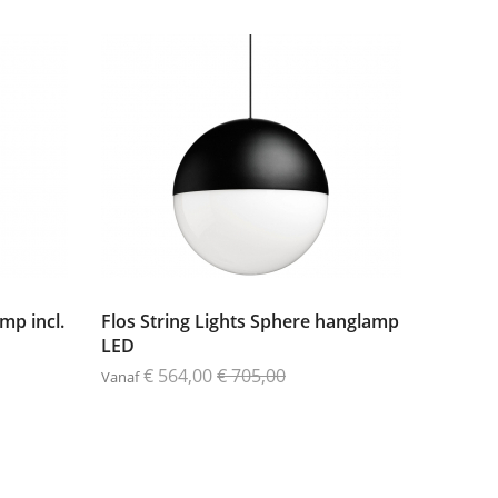
mp incl.
Flos String Lights Sphere hanglamp
LED
€ 564,00
€ 705,00
Vanaf