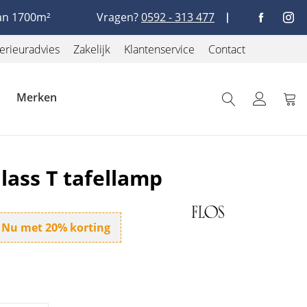
an 1700m²
Vragen?
0592 - 313 477
terieuradvies
Zakelijk
Klantenservice
Contact
Merken
Wink
lass T tafellamp
Nu met 20% korting