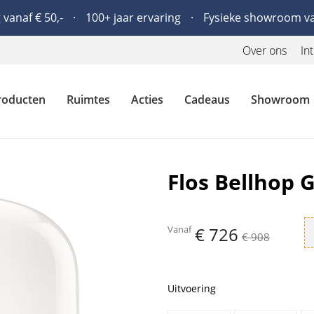
 vanaf € 50,-
100+ jaar ervaring
Fysieke showroom v
Over ons
In
roducten
Ruimtes
Acties
Cadeaus
Showroom
Flos Bellhop G
Vanaf
€ 726
€ 908
Uitvoering