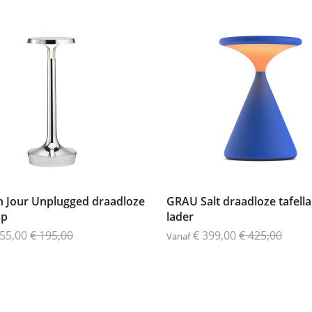
n Jour Unplugged draadloze
GRAU Salt draadloze tafella
mp
lader
155,00
€ 195,00
€ 399,00
€ 425,00
Vanaf