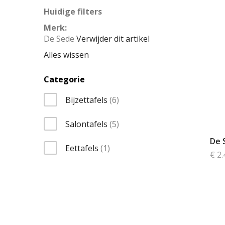
Huidige filters
Merk
De Sede
Verwijder dit artikel
Alles wissen
Categorie
items
Bijzettafels
6
items
Salontafels
5
De 
item
Eettafels
1
€ 2.