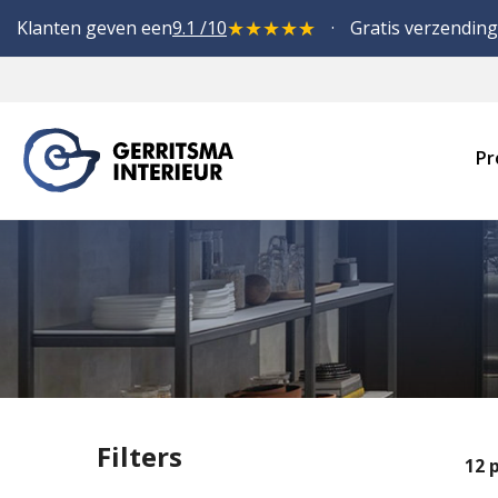
★
★
★
★
★
Klanten geven een
9.1 /10
Gratis verzending
Pr
Filters
12
p