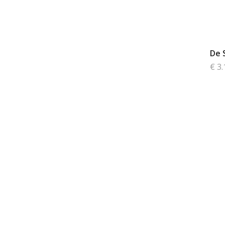
De 
€ 3.