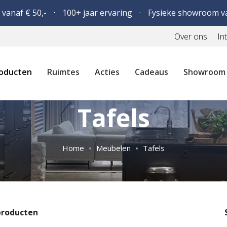
 vanaf € 50,-
100+ jaar ervaring
Fysieke showroom v
Over ons
In
oducten
Ruimtes
Acties
Cadeaus
Showroom
Tafels
Home
Meubelen
Tafels
roducten