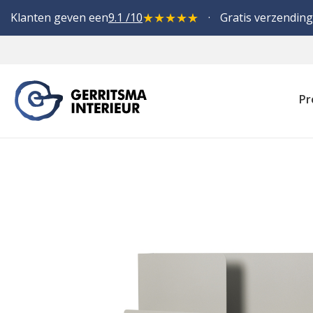
★
★
★
★
★
Klanten geven een
9.1 /10
Gratis verzending
Pr