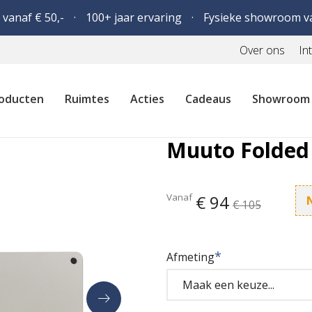
 vanaf € 50,-
100+ jaar ervaring
Fysieke showroom v
Over ons
In
oducten
Ruimtes
Acties
Cadeaus
Showroom
Muuto Folded
Vanaf
€ 94
€ 105
Afmeting