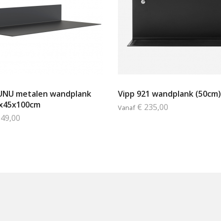
UNU metalen wandplank
Vipp 921 wandplank (50cm)
5x45x100cm
€ 235,00
Vanaf
549,00