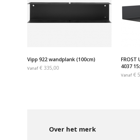
Vipp 922 wandplank (100cm)
FROST 
4037 1
€ 335,00
Vanaf
€ 
Vanaf
Over het merk