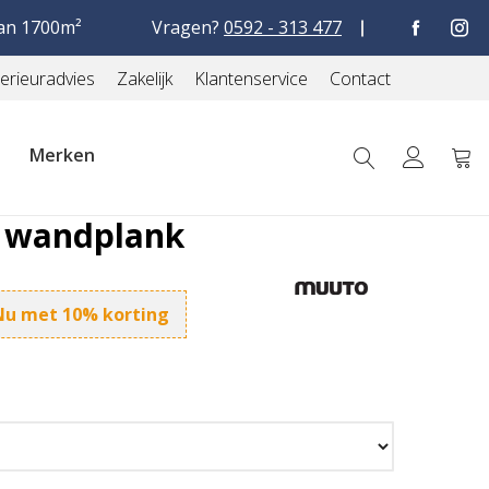
9
1.024 reviews
an 1700m²
Vragen?
0592 - 313 477
terieuradvies
Zakelijk
Klantenservice
Contact
Merken
Win
 wandplank
Nu met 10% korting