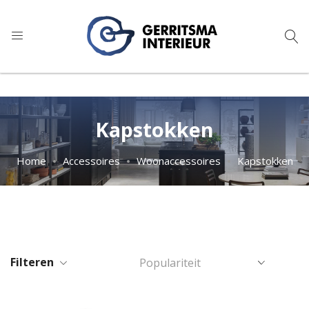
9
1.024 reviews
Kapstokken
Home
Accessoires
Woonaccessoires
Kapstokken
Filteren