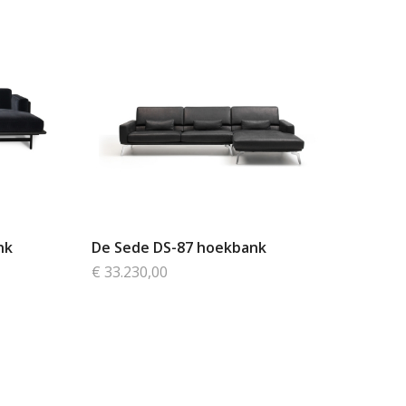
nk
De Sede DS-87 hoekbank
€ 33.230,00