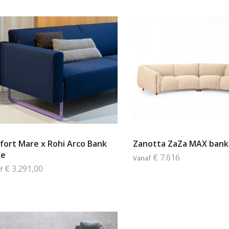
ifort Mare x Rohi Arco Bank
Zanotta ZaZa MAX bank
ie
€ 7.616
Vanaf
€ 3.291,00
f