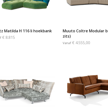
tz Matilda H 116 li hoekbank
Muuto Coltre Modular b
zits)
€ 8.815
f
€ 4.555,00
Vanaf