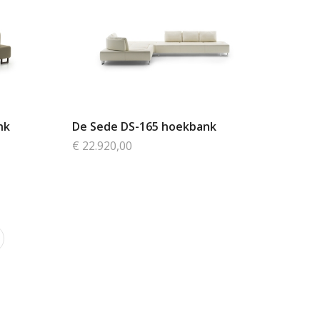
nk
De Sede DS-165 hoekbank
€ 22.920,00
Pagina
Next
a