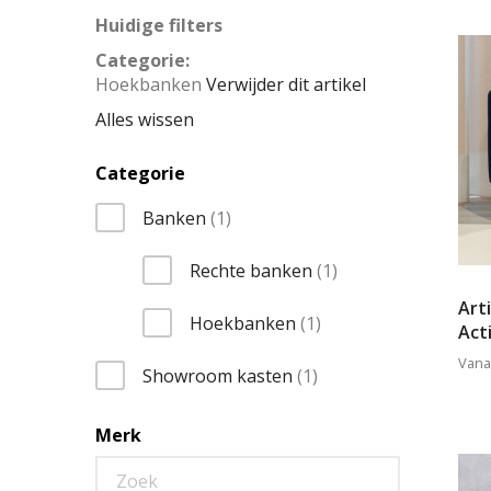
Huidige filters
Categorie
Hoekbanken
Verwijder dit artikel
Alles wissen
Categorie
item
Banken
1
item
Rechte banken
1
Art
item
Hoekbanken
1
Act
Vana
item
Showroom kasten
1
Merk