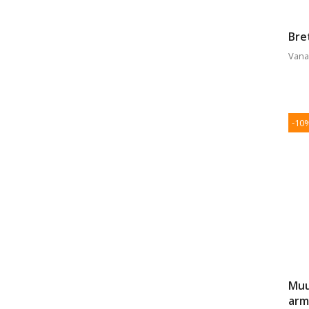
Bre
Vana
-10
Muu
arm