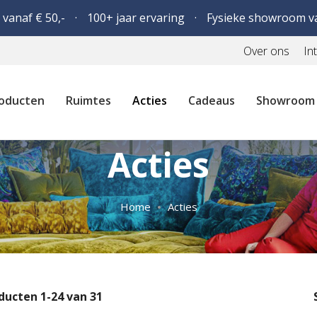
 vanaf € 50,-
100+ jaar ervaring
Fysieke showroom v
Over ons
In
oducten
Ruimtes
Acties
Cadeaus
Showroom
Acties
Home
Acties
ducten
1
-
24
van
31