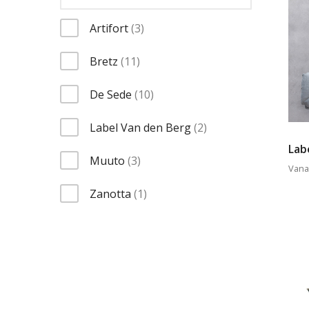
items
Artifort
3
items
Bretz
11
items
De Sede
10
items
Label Van den Berg
2
Lab
items
Muuto
3
Vana
item
Zanotta
1