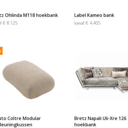
tz Ohlinda M118 hoekbank
Label Kameo bank
€ 8.125
€ 4.405
f
Vanaf
%
to Coltre Modular
Bretz Napali Uli-Xre 126
leuningkussen
hoekbank