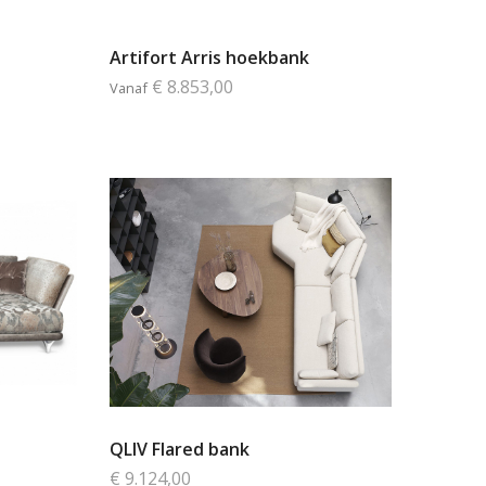
Artifort Arris hoekbank
€ 8.853,00
Vanaf
QLIV Flared bank
€ 9.124,00