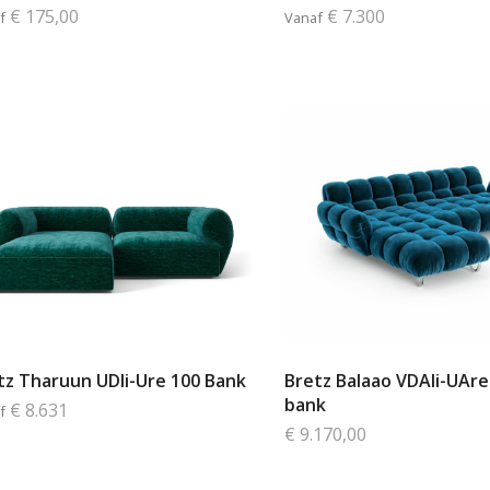
€ 175,00
€ 7.300
f
Vanaf
tz Tharuun UDli-Ure 100 Bank
Bretz Balaao VDAli-UAre
bank
€ 8.631
f
€ 9.170,00