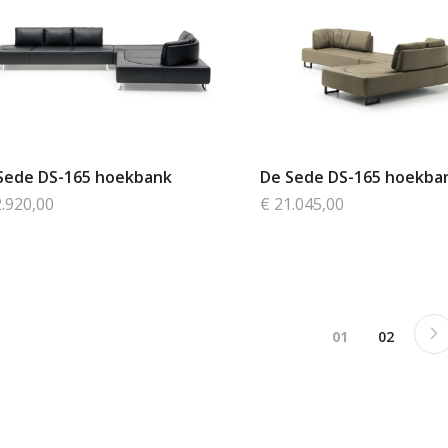
Sede DS-165 hoekbank
De Sede DS-165 hoekba
2.920,00
€ 21.045,00
Pagina
Je bekijkt pagin
Pagina
01
02