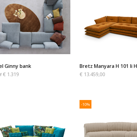
el Ginny bank
Bretz Manyara H 101 li
€ 1.319
€ 13.459,00
f
-10%