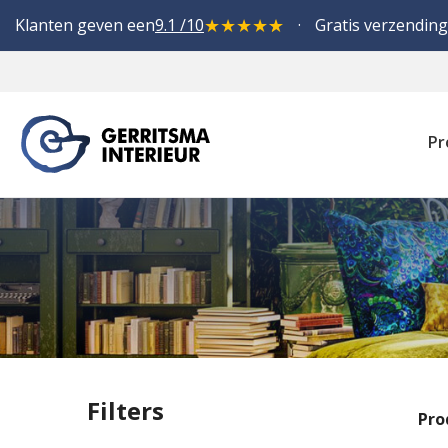
★
★
★
★
★
Klanten geven een
9.1 /10
Gratis verzending
Pr
Filters
Pro