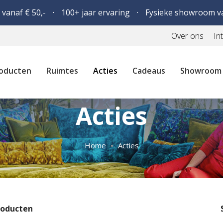
 vanaf € 50,-
100+ jaar ervaring
Fysieke showroom v
Over ons
In
oducten
Ruimtes
Acties
Cadeaus
Showroom
Acties
Home
Acties
oducten