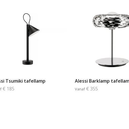
ssi Tsumiki tafellamp
Alessi Barklamp tafella
€ 185
€ 355
f
Vanaf