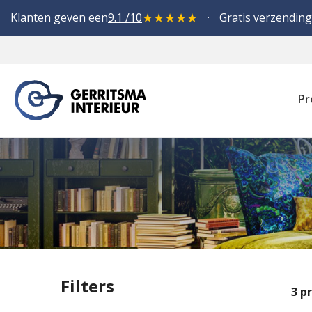
★
★
★
★
★
Klanten geven een
9.1 /10
Gratis verzending
Pr
Filters
3
pr