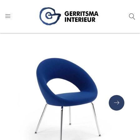
9
1.024 reviews