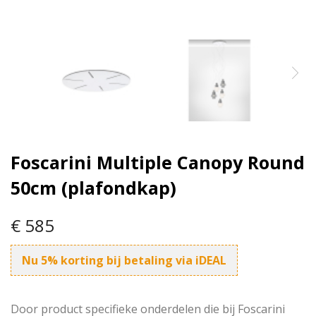
Foscarini Multiple Canopy Round
50cm (plafondkap)
€ 585
Nu 5% korting bij betaling via iDEAL
Door product specifieke onderdelen die bij Foscarini