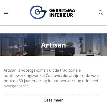
9
1.024 reviews
Artisan
Artisan is voortgekomen uit de traditionele
houtbewerkingswinkel Ćostović, die al zijn liefde voor
hout en 50 jaar ervaring in houtverwerking erin heeft
overgebracht.
Artisan is gespecialiseerd in de handmatige productie
Lees meer
van meubelen van hoge kwaliteit gemaakt van massief
hout, en deze nadruk op handmatig, ambachtelijk werk