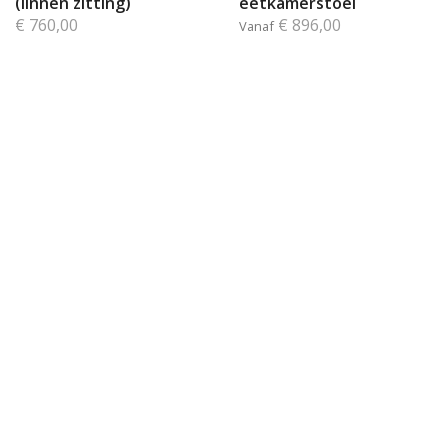
(linnen zitting)
eetkamerstoel
€ 760,00
€ 896,00
Vanaf