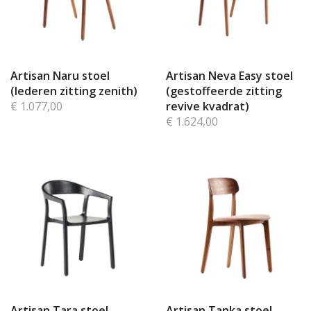
Artisan Naru stoel
Artisan Neva Easy stoel
(lederen zitting zenith)
(gestoffeerde zitting
€ 1.077,00
revive kvadrat)
€ 1.624,00
Artisan Tara stoel
Artisan Tanka stoel