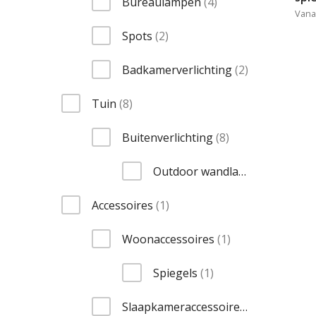
items
Bureaulampen
4
Vana
items
Spots
2
items
Badkamerverlichting
2
items
Tuin
8
items
Buitenverlichting
8
items
Outdoor wandlampen
8
item
Accessoires
1
item
Woonaccessoires
1
item
Spiegels
1
item
Slaapkameraccessoires
1