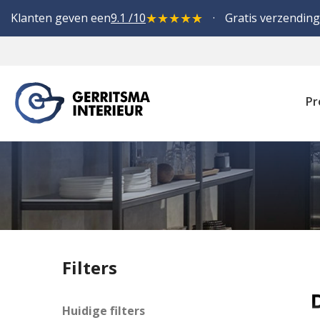
★
★
★
★
★
Klanten geven een
9.1 /10
Gratis verzending
Pr
Filters
Huidige filters