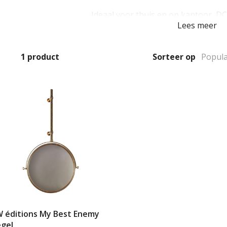
Ideaal voor thuis en op kantoor, D
Lees meer
maar moderne benadering van verlic
ereen, van interieurontwerpers tot enthousiaste verzamelaars
1
product
Sorteer op
 éditions My Best Enemy
egel