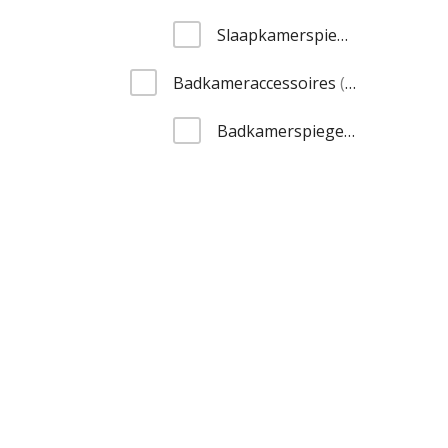
item
Slaapkamerspiegels
1
item
Badkameraccessoires
1
item
Badkamerspiegels
1