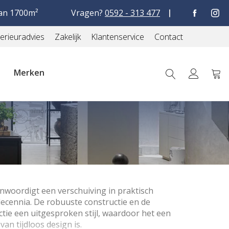
9
1.024 reviews
an 1700m²
Vragen?
0592 - 313 477
terieuradvies
Zakelijk
Klantenservice
Contact
Merken
Win
nwoordigt een verschuiving in praktisch
decennia. De robuuste constructie en de
ctie een uitgesproken stijl, waardoor het een
an tijdloos design is.