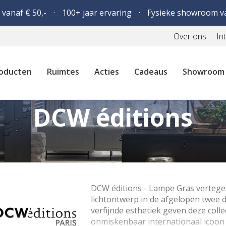
 vanaf € 50,-
100+ jaar ervaring
Fysieke showroom v
Over ons
In
oducten
Ruimtes
Acties
Cadeaus
Showroom
DCW éditions
DCW éditions - Lampe Gras vertege
lichtontwerp in de afgelopen twee 
verfijnde esthetiek geven deze colle
onmiskenbaar internationaal icoon v