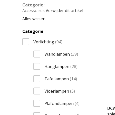
Categorie
Accessoires
Verwijder dit artikel
ied
Alles wissen
Categorie
items
Verlichting
94
items
Wandlampen
39
items
Hanglampen
28
items
Tafellampen
14
items
Vloerlampen
5
items
Plafondlampen
4
DCW
spi