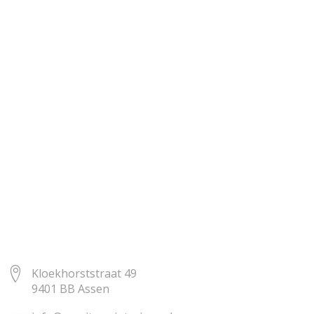
gedreven door de wens om vooruit te denken, te
versterken en aan te passen.
Kloekhorststraat 49
9401 BB Assen