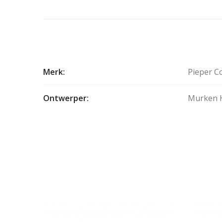
Meer
Merk
Pieper C
informatie
Ontwerper
Murken 