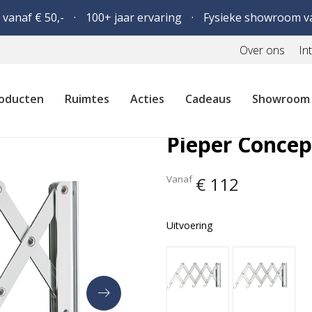
 vanaf € 50,-
100+ jaar ervaring
Fysieke showroom v
Over ons
In
oducten
Ruimtes
Acties
Cadeaus
Showroom
Pieper Conce
Vanaf
€ 112
Uitvoering