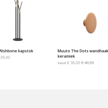
Wishbone kapstok
Muuto The Dots wandhaa
keramiek
639,00
€ 36,00
€ 40,00
Vanaf