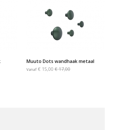
k
Muuto Dots wandhaak metaal
€ 15,00
€ 17,00
Vanaf