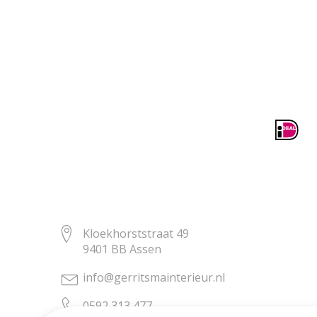
Kloekhorststraat 49
9401 BB Assen
info@gerritsmainterieur.nl
0592 313 477