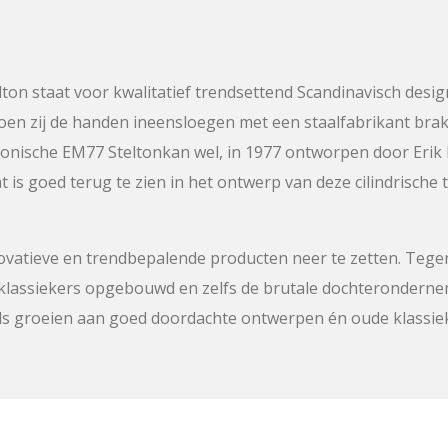
on staat voor kwalitatief trendsettend Scandinavisch design
oen zij de handen ineensloegen met een staalfabrikant brak 
conische EM77 Steltonkan wel, in 1977 ontworpen door Eri
 is goed terug te zien in het ontwerp van deze cilindrisch
novatieve en trendbepalende producten neer te zetten. Tege
lassiekers opgebouwd en zelfs de brutale dochterondernemi
eds groeien aan goed doordachte ontwerpen én oude klassie