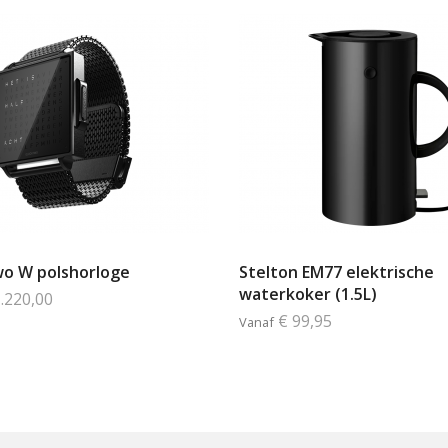
o W polshorloge
Stelton EM77 elektrische
waterkoker (1.5L)
1.220,00
€ 99,95
Vanaf