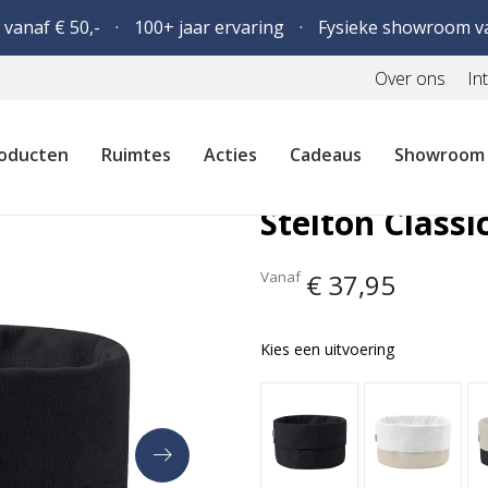
 vanaf € 50,-
100+ jaar ervaring
Fysieke showroom v
Over ons
In
oducten
Ruimtes
Acties
Cadeaus
Showroom
Stelton Class
Vanaf
€ 37,95
Kies een uitvoering