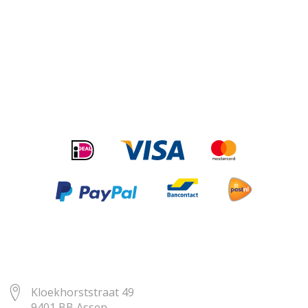
Kloekhorststraat 49
9401 BB Assen