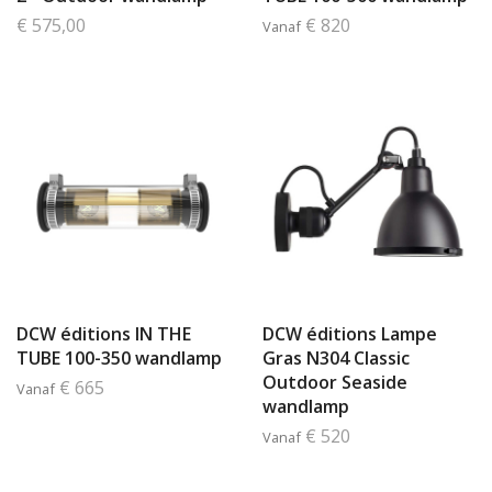
€ 575,00
€ 820
Vanaf
DCW éditions IN THE
DCW éditions Lampe
TUBE 100-350 wandlamp
Gras N304 Classic
Outdoor Seaside
€ 665
Vanaf
wandlamp
€ 520
Vanaf