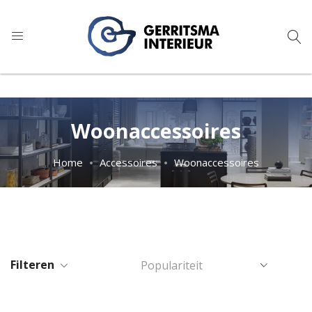
9
1.024 reviews
Woonaccessoires
Home
Accessoires
Woonaccessoires
Filteren