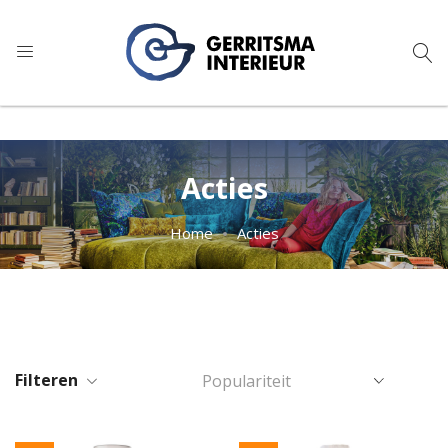
9
1.024 reviews
Acties
Home
Acties
Filteren