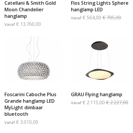
Catellani & Smith Gold
Flos String Lights Sphere
Moon Chandelier
hanglamp LED
hanglamp
€ 564,00
€ 705,00
Vanaf
€ 13.760,00
Vanaf
Foscarini Caboche Plus
GRAU Flying hanglamp
Grande hanglamp LED
€ 2.115,00
€ 2.227,00
Vanaf
MyLight dimbaar
bluetooth
€ 3.010,00
Vanaf