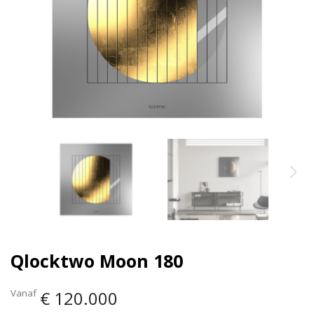
gallerij
gallerij
Qlocktwo Moon 180
Vanaf
€ 120.000