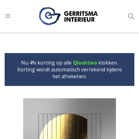
9
1.024 reviews
Nu 4% korting op alle
Qlocktwo
klokken.
Korting wordt automatisch verrekend tijdens
het afrekenen.
Ga
Ga
naar
naar
het
het
einde
begin
van
van
de
de
afbeeldingen-
afbeeldingen-