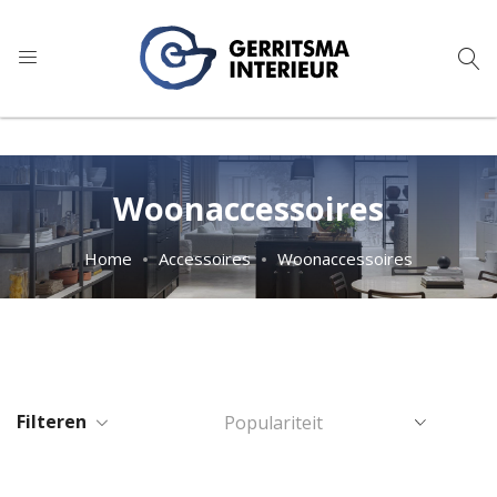
9
1.024 reviews
Woonaccessoires
Home
Accessoires
Woonaccessoires
Filteren