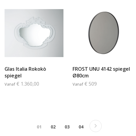
Glas Italia Rokokò
FROST UNU 4142 spiegel
spiegel
Ø80cm
€ 1.360,00
€ 509
Vanaf
Vanaf
Pagina
Pagina
Next
Je bekijkt pagina
Pagina
Pagina
Pagina
01
02
03
04