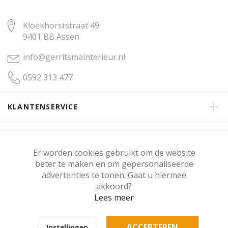
Kloekhorststraat 49
9401 BB Assen
info@gerritsmainterieur.nl
0592 313 477
KLANTENSERVICE
OVER GERRITSMA INTERIEUR
Er worden cookies gebruikt om de website
beter te maken en om gepersonaliseerde
KLANTENBEOORDELING
advertenties te tonen. Gaat u hiermee
akkoord?
Lees meer
Copyright © Gerritsma Interieur.
ACCEPTEREN
Instellingen