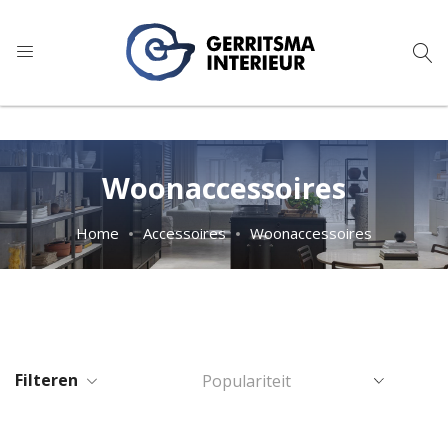
9
1.024 reviews
Woonaccessoires
Home
Accessoires
Woonaccessoires
Filteren