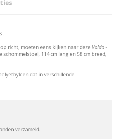
ties
is
.
t op richt, moeten eens kijken naar deze
Voido -
deze schommelstoel, 114 cm lang en 58 cm breed,
lyethyleen dat in verschillende
tanden verzameld.