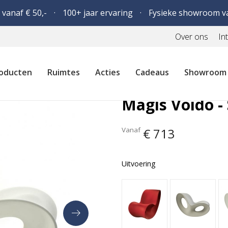
 vanaf € 50,-
100+ jaar ervaring
Fysieke showroom v
Over ons
In
oducten
Ruimtes
Acties
Cadeaus
Showroom
Magis Voido -
Vanaf
€ 713
Uitvoering