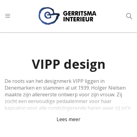
9
1.024 reviews
VIPP design
De roots van het designmerk VIPP liggen in
Denemarken en stammen al uit 1939. Holger Nielsen
maakte zijn allereerste ontwerp voor zijn vrouw. Zij
zocht een eenvoudige pedaalemmer voor haar
kapsalon voor alle rondslingerende haren waar zij zo’n
hekel aan had. Deze pedaalemmer bleek zó gewild te
Lees meer
zijn, dat het een populair product werd in de gehele
designwereld. Vipp is vandaag de dag nog steeds intens
populair en heeft haar kwaliteit en ontwerp in al die