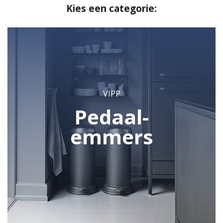
Kies een categorie:
jaren hetzelfde weten te houden.
De vorm volgt de functie. De Vipp pedaalemmer heeft
een onuitwisbare positie verworven in de designwereld
en het product is nog steeds razend populair. Slechts
enkele kleine wijzigingen in kleur en formaat zijn in drie
kwart eeuw doorgevoerd. De collectie is de afgelopen
decennia aangevuld met een reeks functionele
gebruiksvoorwerpen. Allen esthetische ontwerpen in
VIPP
pure en eenvoudige vormen. Vipp heeft naast
Pedaal-
pedaalemmers een uitgebreide collectie accessoires en
meubels. Populair zijn vooral de badkameraccessoires
emmers
zoals de wasmand, tandenborstelhouder,
zeepdispensers en handdoekenrekken. Met Vipp haal
je altijd een stijlvol product in huis.