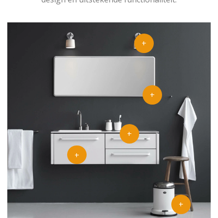
+
+
+
+
+