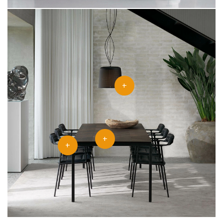
+
+
+