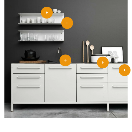
+
+
+
+
+