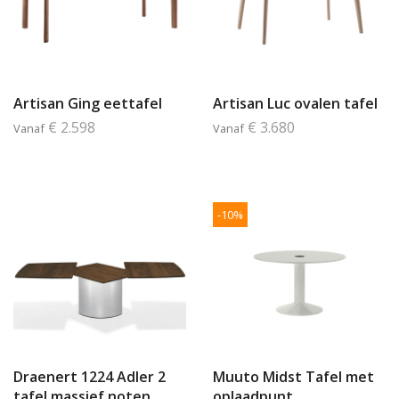
Artisan Ging eettafel
Artisan Luc ovalen tafel
€ 2.598
€ 3.680
Vanaf
Vanaf
-10%
Draenert 1224 Adler 2
Muuto Midst Tafel met
tafel massief noten
oplaadpunt