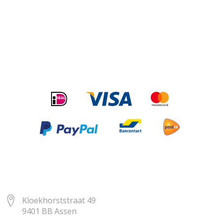
Kloekhorststraat 49
9401 BB Assen