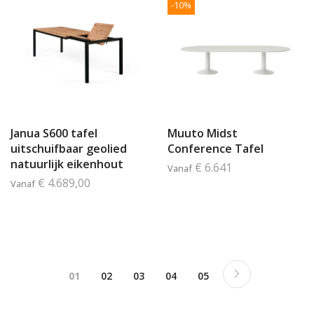
-10%
Janua S600 tafel
Muuto Midst
uitschuifbaar geolied
Conference Tafel
natuurlijk eikenhout
€ 6.641
Vanaf
€ 4.689,00
Vanaf
Pagina
Pagina
Next
Je bekijkt pagina
Pagina
Pagina
Pagina
Pagina
01
02
03
04
05